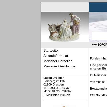
+++ SOFO
Startseite
Ankaufsformular
Für den Inhalt
Meissner Porzellan
Eine persönl
Meissner Geschichte
unserem Büro
Ihr Meissner
Laden Dresden
Borsbergstr. 19b
Von Montag -
01309 Dresden
Tel: 0351-312 47 37
Beratungsho
Mobil: 0172-3731867
hier klicken
E-Mail:
24h Notfallh