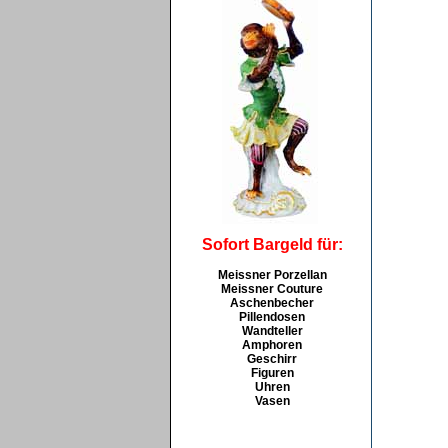
Sofort Bargeld für:
Meissner Porzellan
Meissner Couture
Aschenbecher
Pillendosen
Wandteller
Amphoren
Geschirr
Figuren
Uhren
Vasen